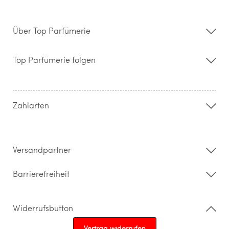
Über Top Parfümerie
Über uns
Storefinder
Top Parfümerie folgen
Kontakt
Hilfe & FAQ
AGB
Zahlung & Versand
Zahlarten
Widerrufsrecht & Rückgabebedingungen
Datenschutz
Impressum
Barrierefreiheitserklärung
Versandpartner
Barrierefreiheit
Widerrufsbutton
Vertrag widerrufen