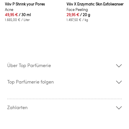
Viliv P Shrink your Pores
Viliv X Enzymatic Skin Exfolieanser
Acne
Face Peeling
49,95 €
/ 30 ml
29,95 €
/ 20 g
1.665,00 €
/ Liter
1.497,50 €
/ kg
Über Top Parfümerie
Über uns
Storefinder
Top Parfümerie folgen
Kontakt
Hilfe & FAQ
AGB
Zahlung & Versand
Zahlarten
Widerrufsrecht & Rückgabebedingungen
Datenschutz
Impressum
Barrierefreiheitserklärung