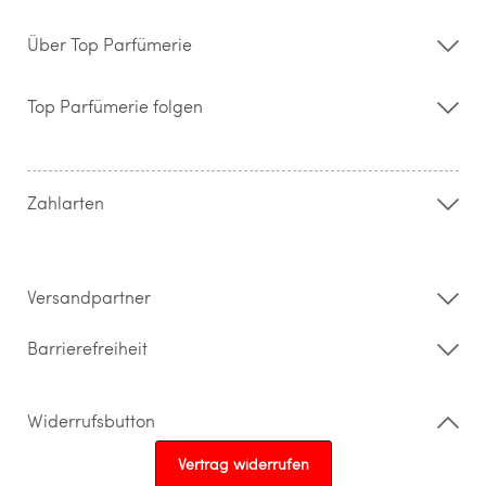
Über Top Parfümerie
Über uns
Storefinder
Top Parfümerie folgen
Kontakt
Hilfe & FAQ
AGB
Zahlung & Versand
Zahlarten
Widerrufsrecht & Rückgabebedingungen
Datenschutz
Impressum
Barrierefreiheitserklärung
Versandpartner
Barrierefreiheit
Widerrufsbutton
Vertrag widerrufen