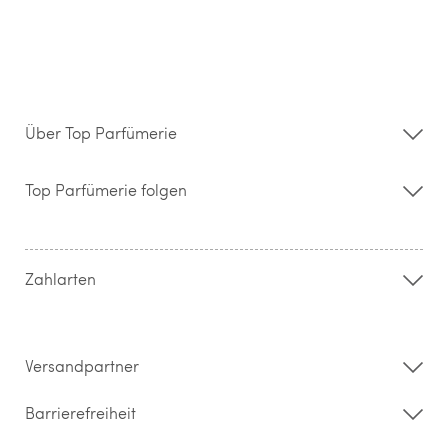
Über Top Parfümerie
Über uns
Storefinder
Top Parfümerie folgen
Kontakt
Hilfe & FAQ
AGB
Zahlung & Versand
Zahlarten
Widerrufsrecht & Rückgabebedingungen
Datenschutz
Impressum
Barrierefreiheitserklärung
Versandpartner
Barrierefreiheit