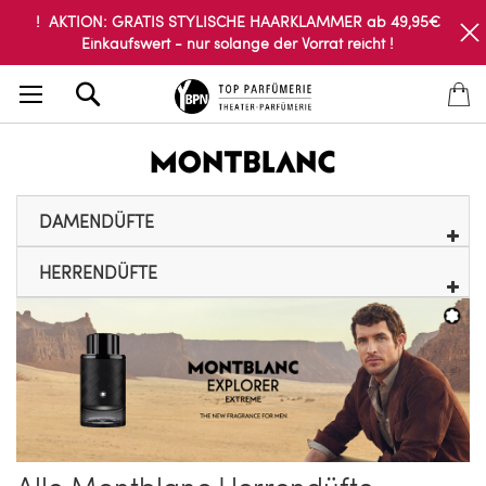
! AKTION: GRATIS STYLISCHE HAARKLAMMER ab 49,95€
Einkaufswert - nur solange der Vorrat reicht !
Search
DAMENDÜFTE
HERRENDÜFTE