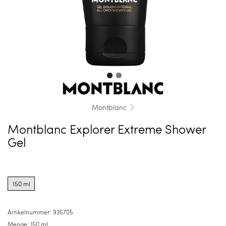
Montblanc
Montblanc Explorer Extreme Shower
Gel
Product
options
150 ml
for
150
ml
Artikelnummer:
935705
Menge:
150 ml