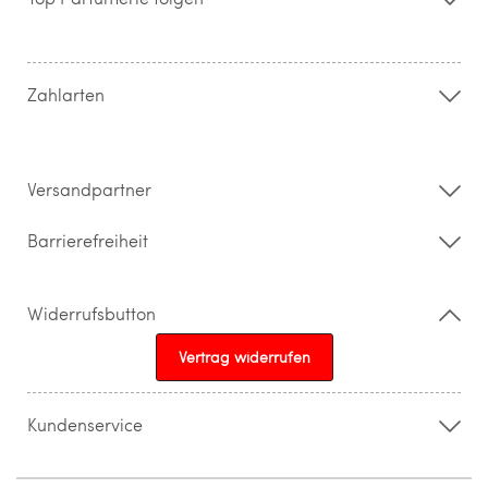
Kontakt
Hilfe & FAQ
AGB
Zahlung & Versand
Zahlarten
Widerrufsrecht & Rückgabebedingungen
Datenschutz
Impressum
Barrierefreiheitserklärung
Versandpartner
Barrierefreiheit
Widerrufsbutton
Vertrag widerrufen
Kundenservice
015205841603
info@topparfuemerie.de