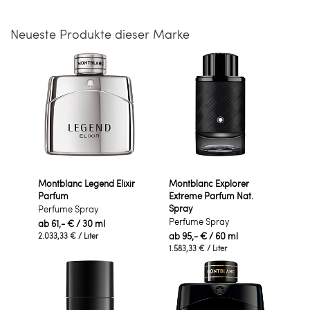
Neueste Produkte dieser Marke
Montblanc Legend Elixir
Montblanc Explorer
Parfum
Extreme Parfum Nat.
Spray
Perfume Spray
Perfume Spray
ab
61,- €
/ 30 ml
ab
95,- €
/ 60 ml
2.033,33 €
/ Liter
1.583,33 €
/ Liter