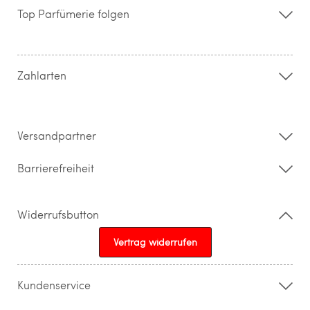
Storefinder
Top Parfümerie folgen
Kontakt
Hilfe & FAQ
AGB
Zahlung & Versand
Zahlarten
Widerrufsrecht & Rückgabebedingungen
Datenschutz
Impressum
Barrierefreiheitserklärung
Versandpartner
Barrierefreiheit
Widerrufsbutton
Vertrag widerrufen
Kundenservice
015205841603