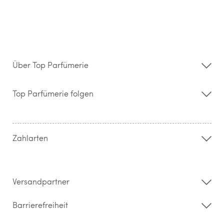
Über Top Parfümerie
Über uns
Storefinder
Top Parfümerie folgen
Kontakt
Hilfe & FAQ
AGB
Zahlung & Versand
Zahlarten
Widerrufsrecht & Rückgabebedingungen
Datenschutz
Impressum
Barrierefreiheitserklärung
Versandpartner
Barrierefreiheit