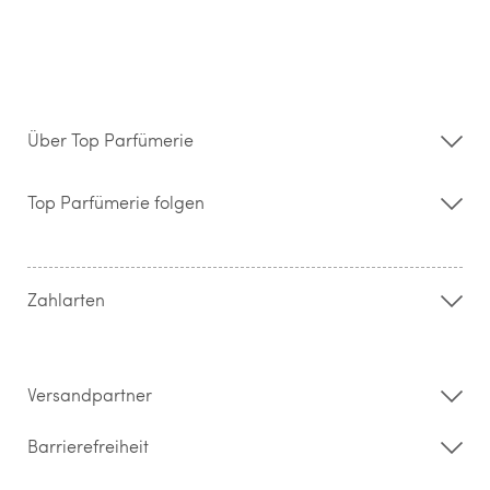
Über Top Parfümerie
Über uns
Storefinder
Top Parfümerie folgen
Kontakt
Hilfe & FAQ
AGB
Zahlung & Versand
Zahlarten
Widerrufsrecht & Rückgabebedingungen
Datenschutz
Impressum
Barrierefreiheitserklärung
Versandpartner
Barrierefreiheit