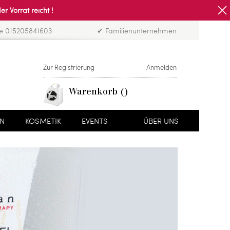
Vorrat reicht !
ne 015205841603
✔ Familienunternehmen
Zur Registrierung
Anmelden
Warenkorb
EN
KOSMETIK
EVENTS
ÜBER UNS