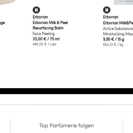
Erborian
Erborian
nge
Erborian Milk & Peel
Erborian Milk&Pe
Resurfacing Balm
Active Substance
Face Peeling
Moisturizing Mas
33,00 €
/ 75 ml
9,95 €
/ 15 g
440,00 €
/ Liter
663,33 €
/ kg
Top Parfümerie folgen