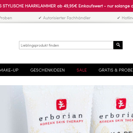
 STYLISCHE HAARKLAMMER ab 49,95€ Einkaufswert - nur solange der 
Proben
✔ Autorisierter Fachhändler
✔ Hotli
Search
MAKE-UP
GESCHENKIDEEN
SALE
GRATIS & PROB