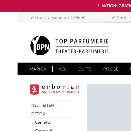
! AKTION: GRATIS
✔ Gratis Versand ab 49,95 €
✔ Gratis-
MARKEN
NEU
DÜFTE
PFLEGE
NEUHEITEN
DETOX
Centella
Charcoal