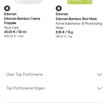
Erborian
Erborian
Erborian Bamboo Crème
Erborian Bamboo Shot Mask
Frappée
Active Substance- & Moisturizing
Face Care
Mask
45,00 €
/ 50 ml
8,95 €
/ 15 g
900,00 €
/ Liter
596,67 €
/ kg
Über Top Parfümerie
Über uns
Storefinder
Top Parfümerie folgen
Kontakt
Hilfe & FAQ
AGB
Zahlung & Versand