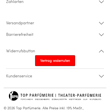
Zahlarten
Widerrufsrecht & Rückgabebedingungen
Datenschutz
Impressum
Barrierefreiheitserklärung
Versandpartner
Barrierefreiheit
Widerrufsbutton
Vertrag widerrufen
Kundenservice
015205841603
info@topparfuemerie.de
© 2026 Top Parfümerie. Alle Preise inkl. 19% MwSt.,