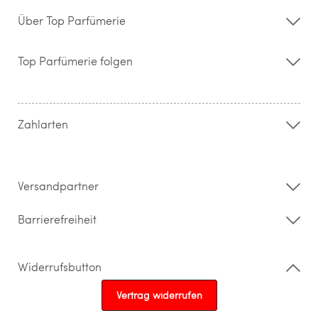
Über Top Parfümerie
Über uns
Storefinder
Top Parfümerie folgen
Kontakt
Hilfe & FAQ
AGB
Zahlung & Versand
Zahlarten
Widerrufsrecht & Rückgabebedingungen
Datenschutz
Impressum
Barrierefreiheitserklärung
Versandpartner
Barrierefreiheit
Widerrufsbutton
Vertrag widerrufen