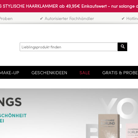
 STYLISCHE HAARKLAMMER ab 49,95€ Einkaufswert - nur solange der 
Proben
✔ Autorisierter Fachhändler
✔ Hotli
Search
MAKE-UP
GESCHENKIDEEN
SALE
GRATIS & PROB