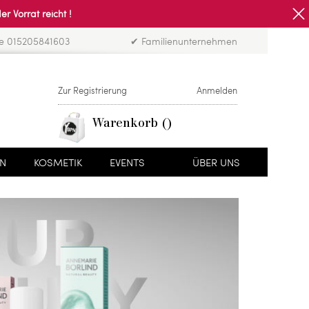
Vorrat reicht !
ne 015205841603
✔ Familienunternehmen
Zur Registrierung
Anmelden
Warenkorb
EN
KOSMETIK
EVENTS
ÜBER UNS