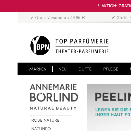
! AKTION: GRATIS
✔ Gratis Versand ab 49,95 €
✔ Gratis-
MARKEN
NEU
DÜFTE
PFLEGE
ROSE NATURE
NATUNEO