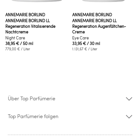
ANNEMARIE BÖRLIND
ANNEMARIE BÖRLIND
ANNEMARIE BÖRLIND LL
ANNEMARIE BÖRLIND LL
Regeneration Vitalisierende
Regeneration Augenfältchen-
Nachtcreme
Creme
Night Care
Eye Care
38,95 €
/ 50 ml
33,95 €
/ 30 ml
779,00 €
/ Liter
1.131,67 €
/ Liter
Über Top Parfümerie
Über uns
Storefinder
Top Parfümerie folgen
Kontakt
Hilfe & FAQ
AGB
Zahlung & Versand