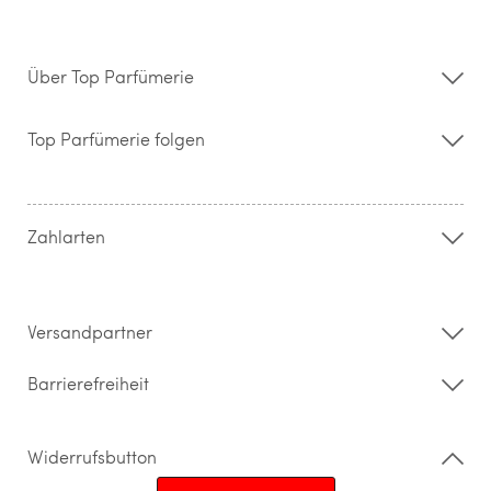
Über Top Parfümerie
Über uns
Storefinder
Top Parfümerie folgen
Kontakt
Hilfe & FAQ
AGB
Zahlung & Versand
Zahlarten
Widerrufsrecht & Rückgabebedingungen
Datenschutz
Impressum
Barrierefreiheitserklärung
Versandpartner
Barrierefreiheit
Widerrufsbutton