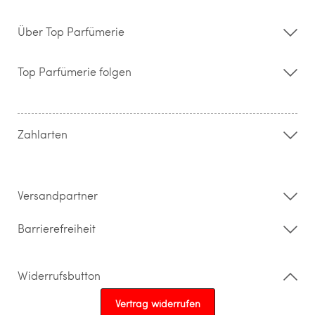
Über Top Parfümerie
Über uns
Storefinder
Top Parfümerie folgen
Kontakt
Hilfe & FAQ
AGB
Zahlung & Versand
Zahlarten
Widerrufsrecht & Rückgabebedingungen
Datenschutz
Impressum
Barrierefreiheitserklärung
Versandpartner
Barrierefreiheit
Widerrufsbutton
Vertrag widerrufen