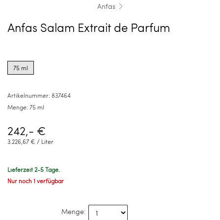
Anfas
Anfas Salam Extrait de Parfum
Product
options
75 ml
for
75
ml
Artikelnummer:
837464
Menge:
75 ml
242,- €
3.226,67 € / Liter
Lieferzeit 2-5 Tage.
Nur noch 1 verfügbar
Menge: