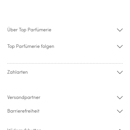
Über Top Parfümerie
Über uns
Storefinder
Top Parfümerie folgen
Kontakt
Hilfe & FAQ
AGB
Zahlung & Versand
Zahlarten
Widerrufsrecht & Rückgabebedingungen
Datenschutz
Impressum
Barrierefreiheitserklärung
Versandpartner
Barrierefreiheit