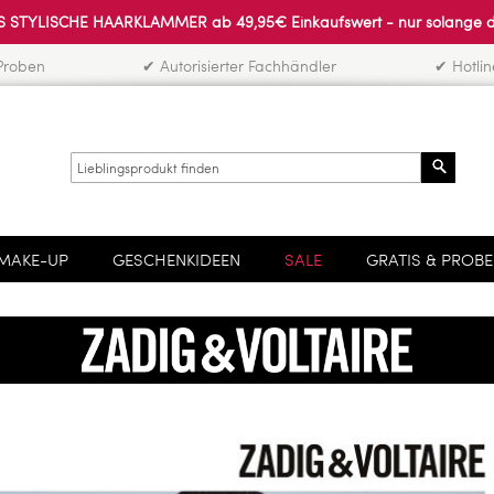
 STYLISCHE HAARKLAMMER ab 49,95€ Einkaufswert - nur solange der 
Proben
✔ Autorisierter Fachhändler
✔ Hotli
Search
MAKE-UP
GESCHENKIDEEN
SALE
GRATIS & PROB