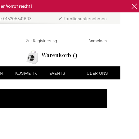
Vorrat reicht !
ne 015205841603
✔ Familienunternehmen
Zur Registrierung
Anmelden
Warenkorb
EN
KOSMETIK
EVENTS
ÜBER UNS