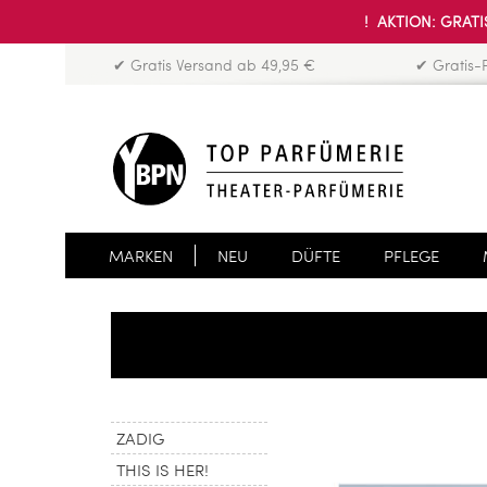
! AKTION: GRATIS
✔ Gratis Versand ab 49,95 €
✔ Gratis-
MARKEN
NEU
DÜFTE
PFLEGE
ZADIG
THIS IS HER!