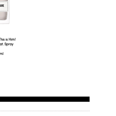
his is Him!
at. Spray
 ml