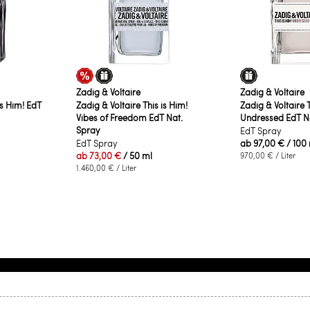
Zadig & Voltaire
Zadig & Voltaire
is Him! EdT
Zadig & Voltaire This is Him!
Zadig & Voltaire T
Vibes of Freedom EdT Nat.
Undressed EdT N
Spray
EdT Spray
EdT Spray
ab
97,00 €
/ 100
ab
73,00 €
/ 50 ml
970,00 €
/ Liter
1.460,00 €
/ Liter