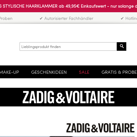
 STYLISCHE HAARKLAMMER ab 49,95€ Einkaufswert - nur solange der 
Proben
✔ Autorisierter Fachhändler
✔ Hotli
Search
MAKE-UP
GESCHENKIDEEN
SALE
GRATIS & PROB