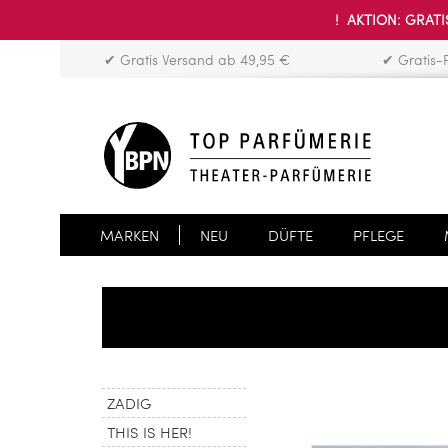
! AKTION: GRATIS
✔ Gratis Versand ab 49,95 €
✔ Gratis-
MARKEN
NEU
DÜFTE
PFLEGE
ZADIG
THIS IS HER!