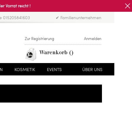
Vorrat reicht !
ne 015205841603
✔ Familienunternehmen
Zur Registrierung
Anmelden
Warenkorb
EN
KOSMETIK
EVENTS
ÜBER UNS