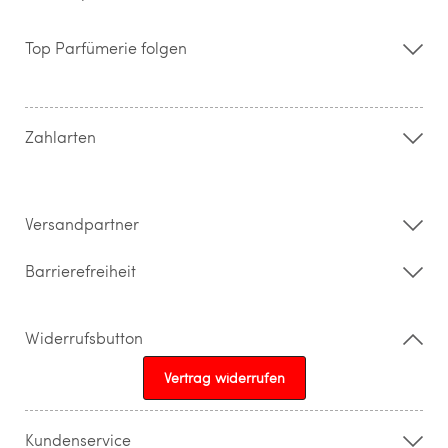
Über uns
Storefinder
Top Parfümerie folgen
Kontakt
Hilfe & FAQ
AGB
Zahlung & Versand
Zahlarten
Widerrufsrecht & Rückgabebedingungen
Datenschutz
Impressum
Barrierefreiheitserklärung
Versandpartner
Barrierefreiheit
Widerrufsbutton
Vertrag widerrufen
Kundenservice