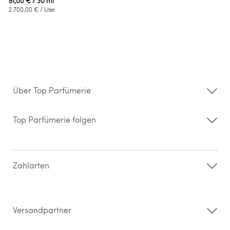
81,00 €
/ 30 ml
2.700,00 €
/ Liter
Über Top Parfümerie
Über uns
Storefinder
Top Parfümerie folgen
Kontakt
Hilfe & FAQ
AGB
Zahlung & Versand
Zahlarten
Widerrufsrecht & Rückgabebedingungen
Datenschutz
Impressum
Barrierefreiheitserklärung
Versandpartner