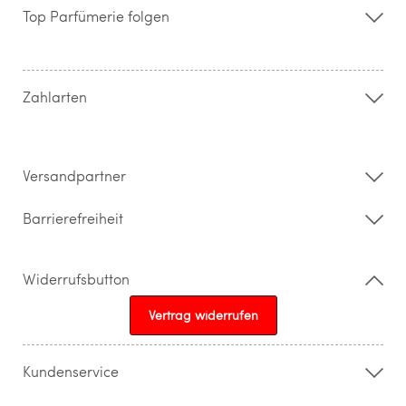
Storefinder
Top Parfümerie folgen
Kontakt
Hilfe & FAQ
AGB
Zahlung & Versand
Zahlarten
Widerrufsrecht & Rückgabebedingungen
Datenschutz
Impressum
Barrierefreiheitserklärung
Versandpartner
Barrierefreiheit
Widerrufsbutton
Vertrag widerrufen
Kundenservice
015205841603