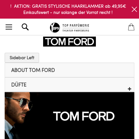
! AKTION: GRATIS STYLISCHE HAARKLAMMER ab 49,95€
Einkaufswert - nur solange der Vorrat reicht !
Search
Sidebar Left
ABOUT TOM FORD
DÜFTE