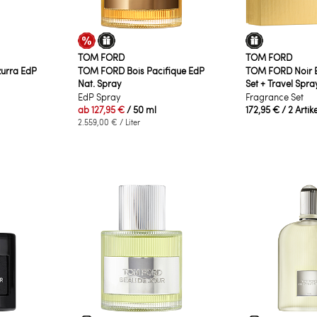
TOM FORD
TOM FORD
urra EdP
TOM FORD Bois Pacifique EdP
TOM FORD Noir 
Nat. Spray
Set + Travel Spra
EdP Spray
Fragrance Set
ab
127,95 €
/ 50 ml
172,95 €
/ 2 Artik
2.559,00 €
/ Liter