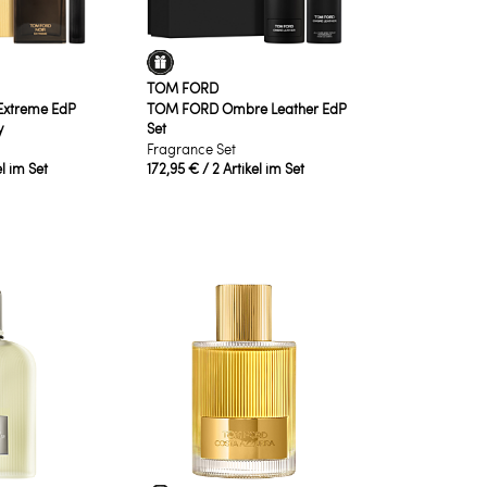
TOM FORD
Extreme EdP
TOM FORD Ombre Leather EdP
y
Set
Fragrance Set
el im Set
172,95 €
/ 2 Artikel im Set