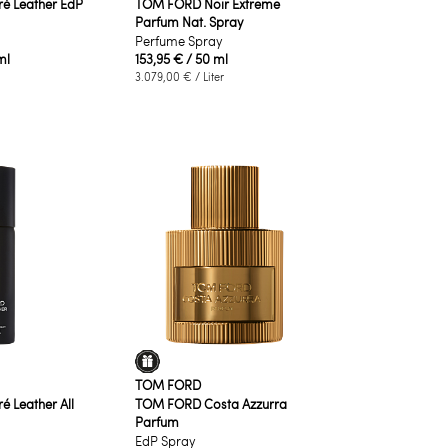
 Leather EdP
TOM FORD Noir Extreme
Parfum Nat. Spray
Perfume Spray
ml
153,95 €
/ 50 ml
3.079,00 €
/ Liter
TOM FORD
Leather All
TOM FORD Costa Azzurra
Parfum
EdP Spray