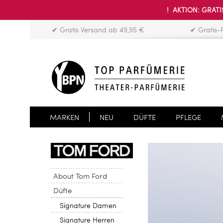
! AKTION: GRATIS
✔ Gratis Versand ab 49,95 €
✔ Gratis-
MARKEN
NEU
DÜFTE
PFLEGE
About Tom Ford
Düfte
Signature Damen
Signature Herren