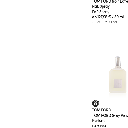
TOM FORD Noir Extr
Nat. Spray
EdP Spray
ab
127,95 €
/ 50 ml
2.559,00 €
/ Liter
TOM FORD
TOM FORD Grey Veti
Parfum
Perfume