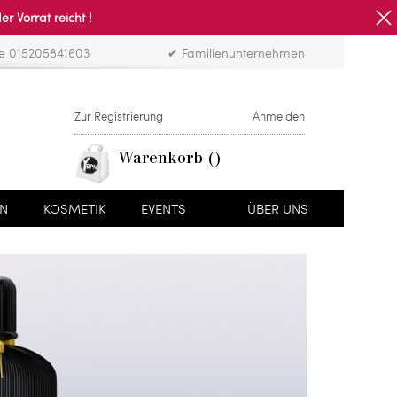
Vorrat reicht !
ne 015205841603
✔ Familienunternehmen
Zur Registrierung
Anmelden
Warenkorb
EN
KOSMETIK
EVENTS
ÜBER UNS