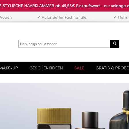
 STYLISCHE HAARKLAMMER ab 49,95€ Einkaufswert - nur solange der 
Proben
✔ Autorisierter Fachhändler
✔ Hotli
Search
MAKE-UP
GESCHENKIDEEN
SALE
GRATIS & PROB