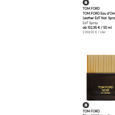
TOM FORD
TOM FORD Eau d'Om
Leather EdT Nat. Spr
EdT Spray
ab
102,95 €
/ 50 ml
2.059,00 €
/ Liter
TOM FORD