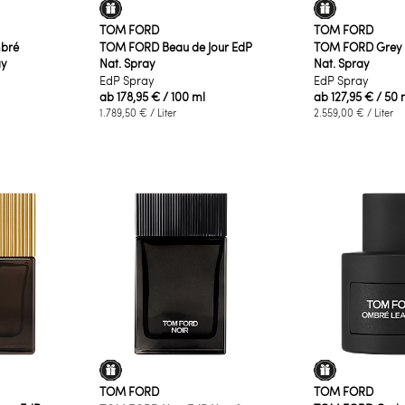
TOM FORD
TOM FORD
bré
TOM FORD Beau de Jour EdP
TOM FORD Grey V
ay
Nat. Spray
Nat. Spray
EdP Spray
EdP Spray
ab
178,95 €
/ 100 ml
ab
127,95 €
/ 50 
1.789,50 €
/ Liter
2.559,00 €
/ Liter
TOM FORD
TOM FORD