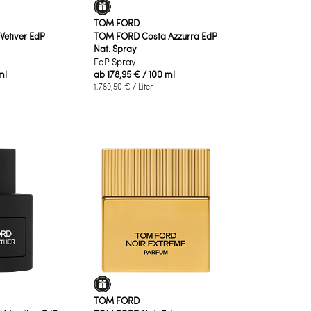
TOM FORD
etiver EdP
TOM FORD Costa Azzurra EdP
Nat. Spray
EdP Spray
ml
ab
178,95 €
/ 100 ml
1.789,50 €
/ Liter
TOM FORD