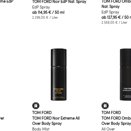
eme EdP
TOM FORD Ombré
TOM FORD Noir EdP Nat. Spray
Nat. Spray
EdP Spray
EdP Spray
ab
114,95 €
/ 50 ml
ab
127,95 €
/ 50 
2.299,00 €
/ Liter
2.559,00 €
/ Liter
TOM FORD
TOM FORD
ver
TOM FORD Noir Extreme All
TOM FORD Ombré 
Over Body Spray
Over Body Spray
Body Mist
All Over