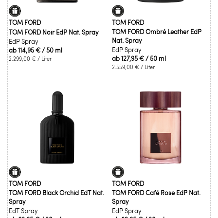
TOM FORD
TOM FORD
TOM FORD Ombré Leather EdP
TOM FORD Noir EdP Nat. Spray
Nat. Spray
EdP Spray
EdP Spray
ab
114,95 €
/ 50 ml
ab
127,95 €
/ 50 ml
2.299,00 €
/ Liter
2.559,00 €
/ Liter
TOM FORD
TOM FORD
TOM FORD Black Orchid EdT Nat.
TOM FORD Café Rose EdP Nat.
Spray
Spray
EdT Spray
EdP Spray