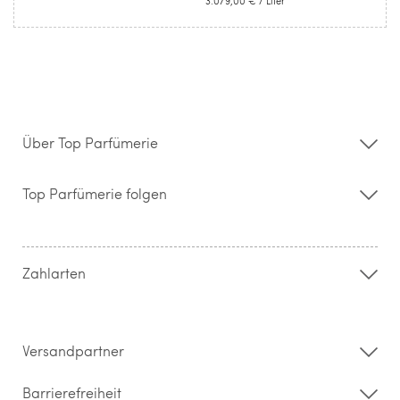
3.079,00 €
/ Liter
Über Top Parfümerie
Über uns
Storefinder
Top Parfümerie folgen
Kontakt
Hilfe & FAQ
AGB
Zahlung & Versand
Zahlarten
Widerrufsrecht & Rückgabebedingungen
Datenschutz
Impressum
Barrierefreiheitserklärung
Versandpartner
Barrierefreiheit