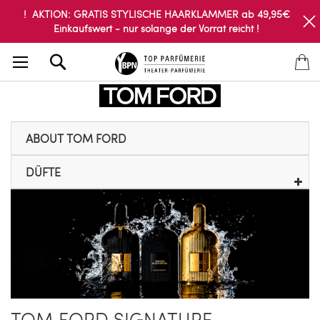
! AKTION: GRATIS STYLISCHE HAARKLAMMER ab 49,95€
Einkaufswert - nur solange der Vorrat reicht !
Search
ABOUT TOM FORD
DÜFTE
TOM FORD SIGNATURE