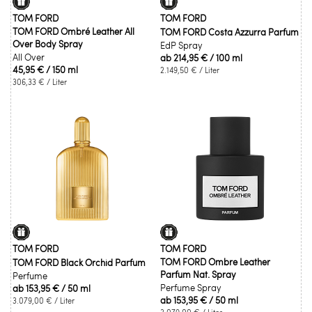
TOM FORD
TOM FORD
TOM FORD Ombré Leather All
TOM FORD Costa Azzurra Parfum
Over Body Spray
EdP Spray
All Over
ab
214,95 €
/ 100 ml
45,95 €
/ 150 ml
2.149,50 €
/ Liter
306,33 €
/ Liter
TOM FORD
TOM FORD
TOM FORD Ombre Leather
TOM FORD Black Orchid Parfum
Parfum Nat. Spray
Perfume
Perfume Spray
ab
153,95 €
/ 50 ml
ab
153,95 €
/ 50 ml
3.079,00 €
/ Liter