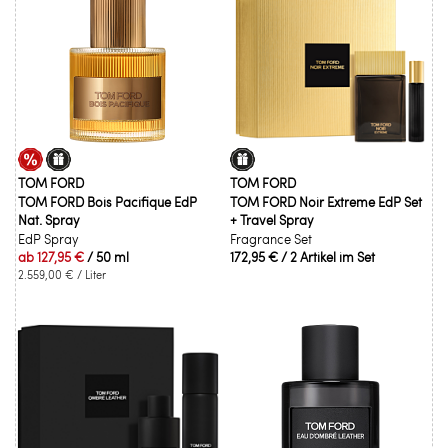
TOM FORD
TOM FORD
TOM FORD Bois Pacifique EdP
TOM FORD Noir Extreme EdP Set
Nat. Spray
+ Travel Spray
EdP Spray
Fragrance Set
ab
127,95 €
/ 50 ml
172,95 €
/ 2 Artikel im Set
2.559,00 €
/ Liter