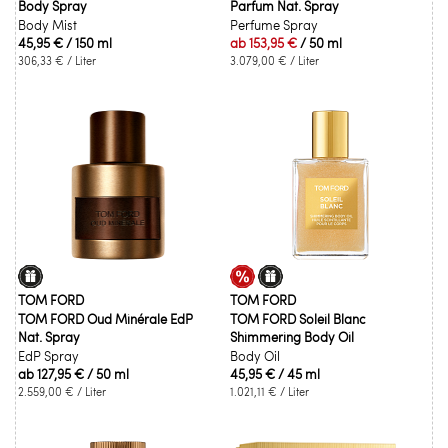
Body Spray
Parfum Nat. Spray
Body Mist
Perfume Spray
45,95 €
/ 150 ml
ab
153,95 €
/ 50 ml
306,33 €
/ Liter
3.079,00 €
/ Liter
TOM FORD
TOM FORD
TOM FORD Oud Minérale EdP
TOM FORD Soleil Blanc
Nat. Spray
Shimmering Body Oil
EdP Spray
Body Oil
ab
127,95 €
/ 50 ml
45,95 €
/ 45 ml
2.559,00 €
/ Liter
1.021,11 €
/ Liter