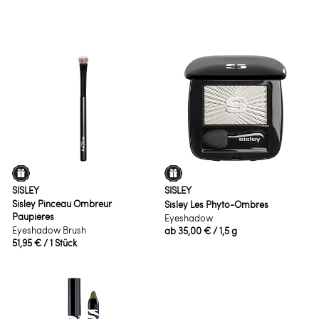
SISLEY
SISLEY
Sisley Pinceau Ombreur
Sisley Les Phyto-Ombres
Paupières
Eyeshadow
Eyeshadow Brush
ab
35,00 €
/ 1,5 g
51,95 €
/ 1 Stück