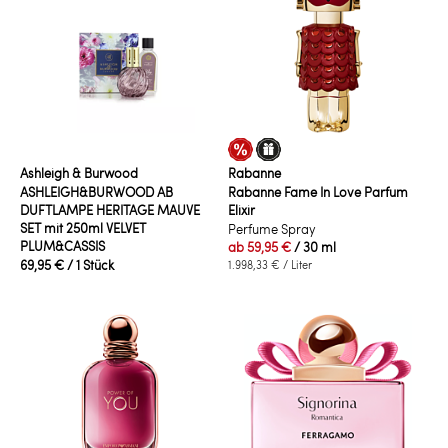
Ashleigh & Burwood
Rabanne
ASHLEIGH&BURWOOD AB
Rabanne Fame In Love Parfum
DUFTLAMPE HERITAGE MAUVE
Elixir
SET mit 250ml VELVET
Perfume Spray
PLUM&CASSIS
ab
59,95 €
/ 30 ml
69,95 €
/ 1 Stück
1.998,33 €
/ Liter