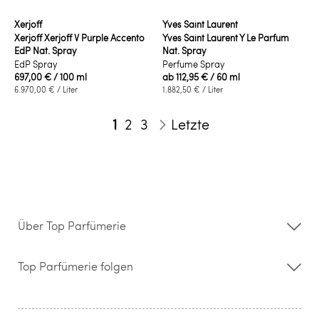
Xerjoff
Yves Saint Laurent
Xerjoff Xerjoff V Purple Accento
Yves Saint Laurent Y Le Parfum
EdP Nat. Spray
Nat. Spray
EdP Spray
Perfume Spray
697,00 €
/ 100 ml
ab
112,95 €
/ 60 ml
6.970,00 €
/ Liter
1.882,50 €
/ Liter
Seite
Sie lesen gerade die Seite
Seite
Seite
1
2
3
Letzte
Seite
Weiter
Über Top Parfümerie
Über uns
Storefinder
Top Parfümerie folgen
Kontakt
Hilfe & FAQ
AGB
Zahlung & Versand