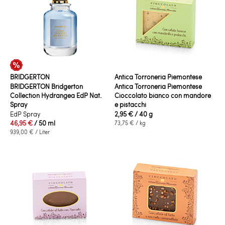
BRIDGERTON
Antica Torroneria Piemontese
BRIDGERTON Bridgerton
Antica Torroneria Piemontese
Collection Hydrangea EdP Nat.
Cioccolato bianco con mandore
Spray
e pistacchi
EdP Spray
2,95 €
/ 40 g
46,95 €
/ 50 ml
73,75 €
/ kg
939,00 €
/ Liter