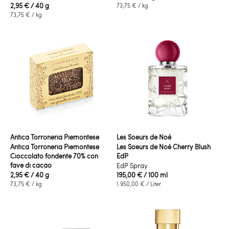
2,95 €
/ 40 g
73,75 €
/ kg
73,75 €
/ kg
Antica Torroneria Piemontese
Les Soeurs de Noé
Antica Torroneria Piemontese
Les Soeurs de Noé Cherry Blush
Cioccolato fondente 70% con
EdP
fave di cacao
EdP Spray
2,95 €
/ 40 g
195,00 €
/ 100 ml
73,75 €
/ kg
1.950,00 €
/ Liter