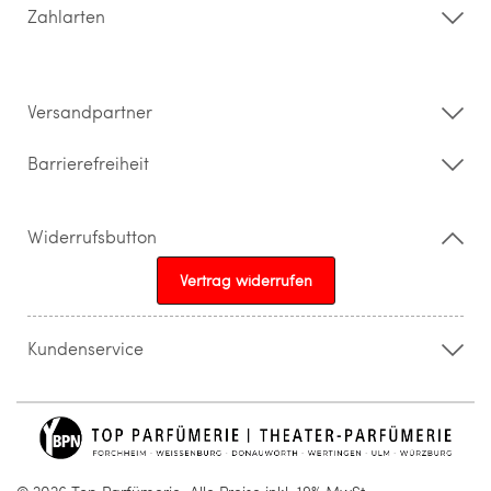
Zahlarten
Widerrufsrecht & Rückgabebedingungen
Datenschutz
Impressum
Barrierefreiheitserklärung
Versandpartner
Barrierefreiheit
Widerrufsbutton
Vertrag widerrufen
Kundenservice
015205841603
info@topparfuemerie.de