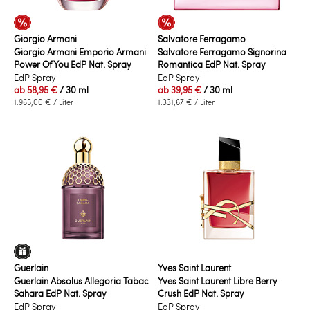
Giorgio Armani
Salvatore Ferragamo
Giorgio Armani Emporio Armani
Salvatore Ferragamo Signorina
Power Of You EdP Nat. Spray
Romantica EdP Nat. Spray
EdP Spray
EdP Spray
ab
58,95 €
/ 30 ml
ab
39,95 €
/ 30 ml
1.965,00 €
/ Liter
1.331,67 €
/ Liter
Guerlain
Yves Saint Laurent
Guerlain Absolus Allegoria Tabac
Yves Saint Laurent Libre Berry
Sahara EdP Nat. Spray
Crush EdP Nat. Spray
EdP Spray
EdP Spray