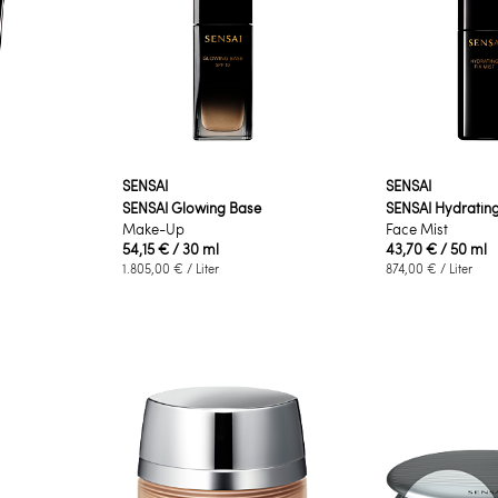
SENSAI
SENSAI
SENSAI Glowing Base
SENSAI Hydrating
Make-Up
Face Mist
54,15 €
/ 30 ml
43,70 €
/ 50 ml
1.805,00 €
/ Liter
874,00 €
/ Liter