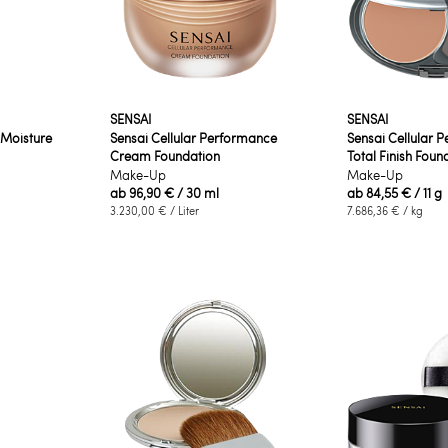
SENSAI
SENSAI
 Moisture
Sensai Cellular Performance
Sensai Cellular 
Cream Foundation
Total Finish Found
Make-Up
Make-Up
ab
96,90 €
/ 30 ml
ab
84,55 €
/ 11 g
3.230,00 €
/ Liter
7.686,36 €
/ kg