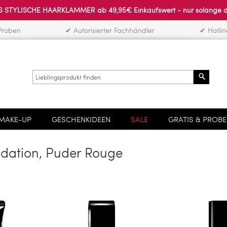
 STYLISCHE HAARKLAMMER ab 49,95€ Einkaufswert - nur solange der 
Proben
✔ Autorisierter Fachhändler
✔ Hotli
Search
MAKE-UP
GESCHENKIDEEN
SALE
GRATIS & PROB
dation, Puder Rouge