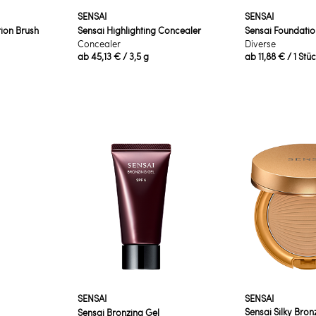
SENSAI
SENSAI
tion Brush
Sensai Highlighting Concealer
Sensai Foundati
Concealer
Diverse
ab
45,13 €
/ 3,5 g
ab
11,88 €
/ 1 Stü
SENSAI
SENSAI
Sensai Silky Bronz
Sensai Bronzing Gel