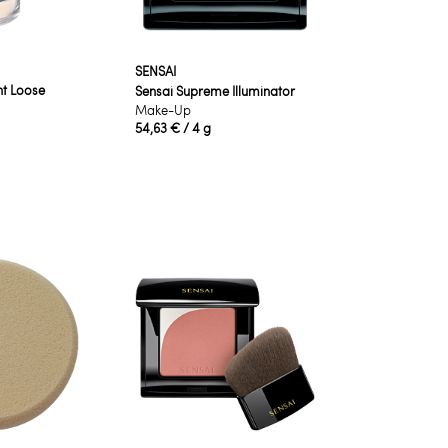
SENSAI
nt Loose
Sensai Supreme Illuminator
Make-Up
54,63 €
/ 4 g