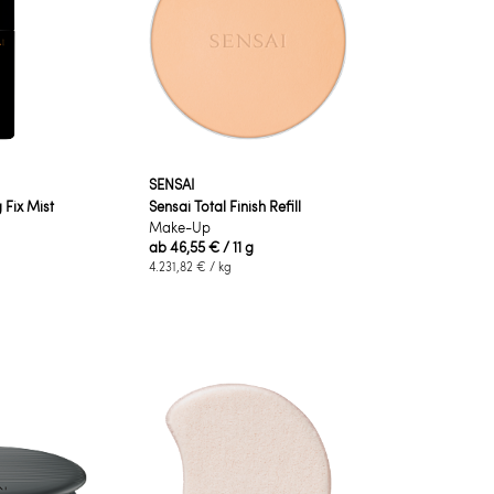
SENSAI
 Fix Mist
Sensai Total Finish Refill
Make-Up
ab
46,55 €
/ 11 g
4.231,82 €
/ kg