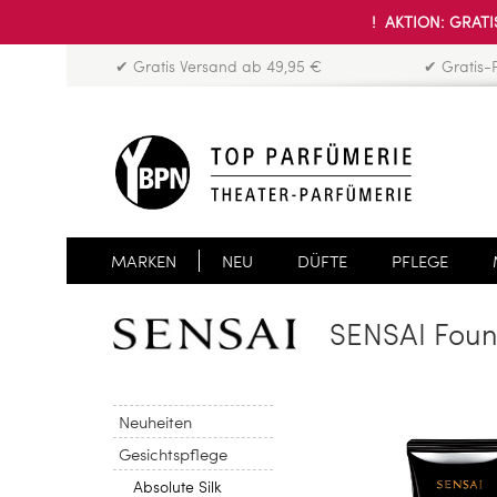
! AKTION: GRATIS
✔ Gratis Versand ab 49,95 €
✔ Gratis-
MARKEN
NEU
DÜFTE
PFLEGE
SENSAI Foun
Neuheiten
Gesichtspflege
Absolute Silk