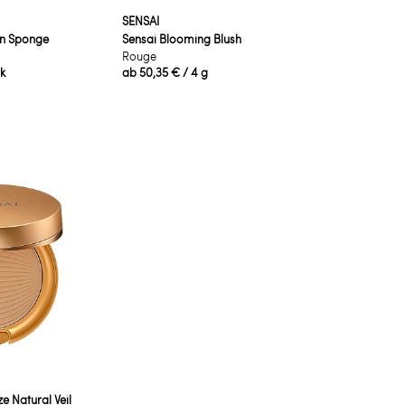
SENSAI
on Sponge
Sensai Blooming Blush
Rouge
ck
ab
50,35 €
/ 4 g
e Natural Veil