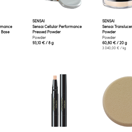
SENSAI
SENSAI
ormance
Sensai Cellular Performance
Sensai Transluce
 Base
Pressed Powder
Powder
Powder
Powder
93,10 €
/ 8 g
60,80 €
/ 20 g
3.040,00 €
/ kg