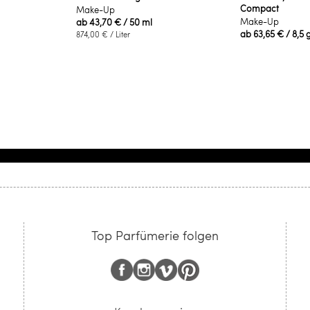
Compact
Make-Up
Make-Up
ab
43,70 €
/ 50 ml
ab
63,65 €
/ 8,5 
874,00 €
/ Liter
Top Parfümerie folgen