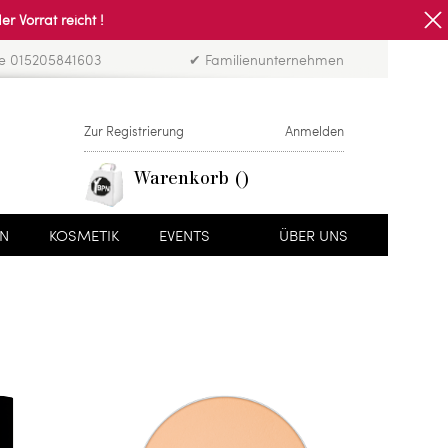
Vorrat reicht !
ne 015205841603
✔ Familienunternehmen
Zur Registrierung
Anmelden
Warenkorb
EN
KOSMETIK
EVENTS
ÜBER UNS