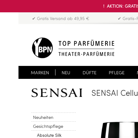
! AKTION: GRATIS
✔ Gratis Versand ab 49,95 €
✔ Gratis-
MARKEN
NEU
DÜFTE
PFLEGE
SENSAI Cellu
Neuheiten
Gesichtspflege
Absolute Silk