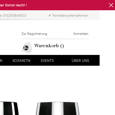
Vorrat reicht !
ne 015205841603
✔ Familienunternehmen
Zur Registrierung
Anmelden
Warenkorb
EN
KOSMETIK
EVENTS
ÜBER UNS