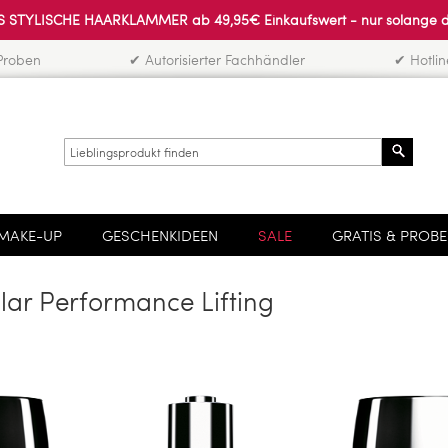
 STYLISCHE HAARKLAMMER ab 49,95€ Einkaufswert - nur solange der 
Proben
✔ Autorisierter Fachhändler
✔ Hotli
Search
MAKE-UP
GESCHENKIDEEN
SALE
GRATIS & PROB
lar Performance Lifting