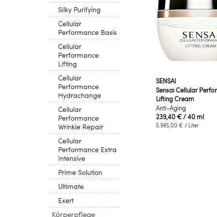
Silky Purifying
Cellular
Performance Basis
Cellular
Performance
Lifting
Cellular
SENSAI
Performance
Sensai Cellular Perf
Hydrachange
Lifting Cream
Anti-Aging
Cellular
239,40 €
/ 40 ml
Performance
5.985,00 €
/ Liter
Wrinkle Repair
Cellular
Performance Extra
Intensive
Prime Solution
Ultimate
Exert
Körperpflege