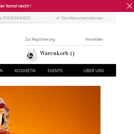
Vorrat reicht !
ne 015205841603
✔ Familienunternehmen
Zur Registrierung
Anmelden
Warenkorb
EN
KOSMETIK
EVENTS
ÜBER UNS