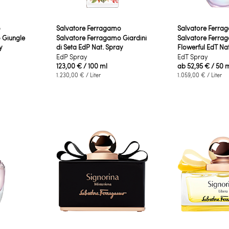
o
Salvatore Ferragamo
Salvatore Ferra
 Giungle
Salvatore Ferragamo Giardini
Salvatore Ferr
y
di Seta EdP Nat. Spray
Flowerful EdT Na
EdP Spray
EdT Spray
123,00 €
/ 100 ml
ab
52,95 €
/ 50 
1.230,00 €
/ Liter
1.059,00 €
/ Liter