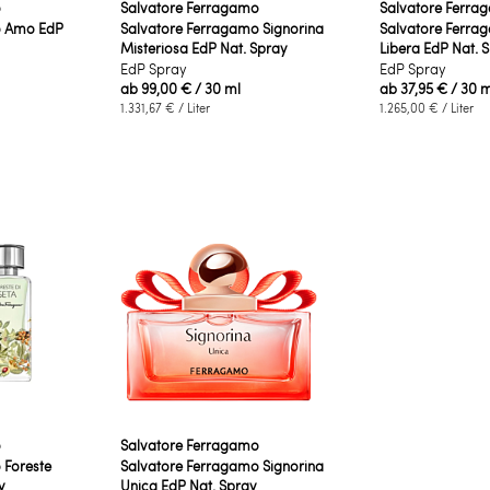
o
Salvatore Ferragamo
Salvatore Ferra
o Amo EdP
Salvatore Ferragamo Signorina
Salvatore Ferra
Misteriosa EdP Nat. Spray
Libera EdP Nat. 
EdP Spray
EdP Spray
ab
99,00 €
/ 30 ml
ab
37,95 €
/ 30 m
1.331,67 €
/ Liter
1.265,00 €
/ Liter
o
Salvatore Ferragamo
 Foreste
Salvatore Ferragamo Signorina
y
Unica EdP Nat. Spray