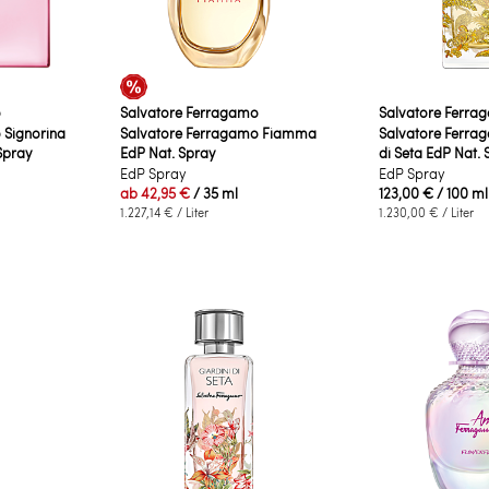
o
Salvatore Ferragamo
Salvatore Ferra
 Signorina
Salvatore Ferragamo Fiamma
Salvatore Ferra
Spray
EdP Nat. Spray
di Seta EdP Nat. 
EdP Spray
EdP Spray
ab
42,95 €
/ 35 ml
123,00 €
/ 100 ml
1.227,14 €
/ Liter
1.230,00 €
/ Liter