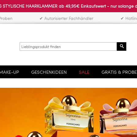
 STYLISCHE HAARKLAMMER ab 49,95€ Einkaufswert - nur solange der 
Proben
✔ Autorisierter Fachhändler
✔ Hotli
Search
MAKE-UP
GESCHENKIDEEN
SALE
GRATIS & PROB