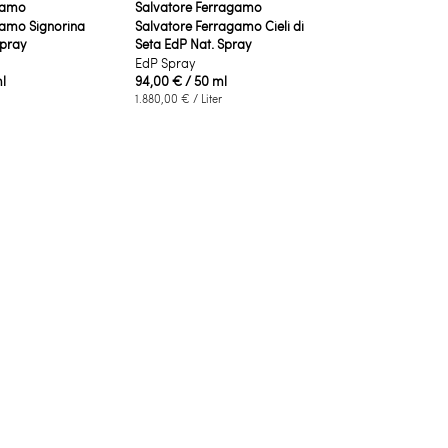
gamo
Salvatore Ferragamo
gamo Signorina
Salvatore Ferragamo Cieli di
Spray
Seta EdP Nat. Spray
EdP Spray
l
94,00 €
/ 50 ml
1.880,00 €
/ Liter