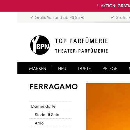
! AKTION: GRATIS
✔ Gratis Versand ab 49,95 €
✔ Gratis-
MARKEN
NEU
DÜFTE
PFLEGE
Damendüfte
Storie di Seta
Amo