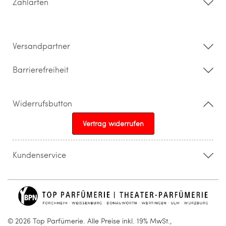
Zahlarten
Widerrufsrecht & Rückgabebedingungen
Datenschutz
Impressum
Barrierefreiheitserklärung
Versandpartner
Barrierefreiheit
Widerrufsbutton
Vertrag widerrufen
Kundenservice
015205841603
info@topparfuemerie.de
© 2026 Top Parfümerie. Alle Preise inkl. 19% MwSt.,