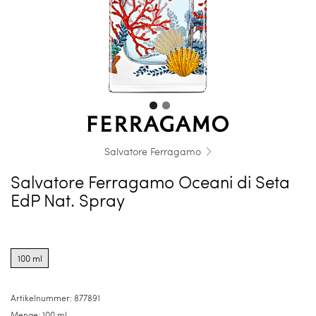
Salvatore Ferragamo
Salvatore Ferragamo Oceani di Seta
EdP Nat. Spray
Product
options
100 ml
for
100
ml
Artikelnummer:
877891
Menge:
100 ml