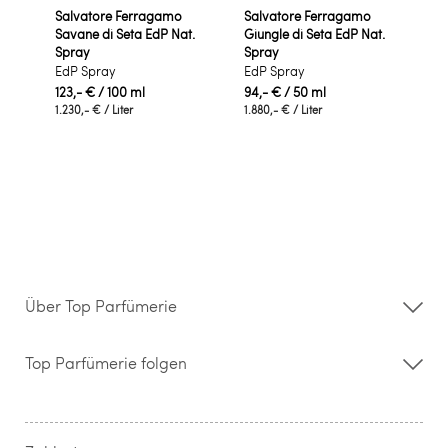
Salvatore Ferragamo
Salvatore Ferragamo
Savane di Seta EdP Nat.
Giungle di Seta EdP Nat.
Spray
Spray
EdP Spray
EdP Spray
123,- €
/ 100 ml
94,- €
/ 50 ml
1.230,- €
/ Liter
1.880,- €
/ Liter
Über Top Parfümerie
Über uns
Storefinder
Top Parfümerie folgen
Kontakt
Hilfe & FAQ
AGB
Zahlung & Versand