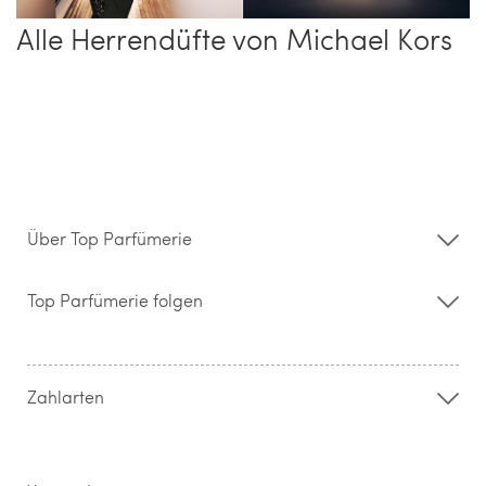
Alle Herrendüfte von Michael Kors
Über Top Parfümerie
Über uns
Storefinder
Top Parfümerie folgen
Kontakt
Hilfe & FAQ
AGB
Zahlung & Versand
Zahlarten
Widerrufsrecht & Rückgabebedingungen
Datenschutz
Impressum
Barrierefreiheitserklärung