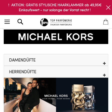
! AKTION: GRATIS STYLISCHE HAARKLAMMER ab 49,95€
Einkaufswert - nur solange der Vorrat reicht !
Search
DAMENDÜFTE
HERRENDÜFTE