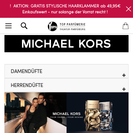
! AKTION: GRATIS STYLISCHE HAARKLAMMER ab 49,95€
Einkaufswert - nur solange der Vorrat reicht !
Search
DAMENDÜFTE
HERRENDÜFTE