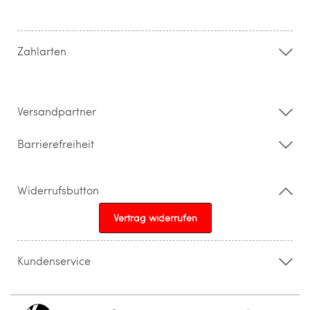
Hilfe & FAQ
AGB
Zahlung & Versand
Zahlarten
Widerrufsrecht & Rückgabebedingungen
Datenschutz
Impressum
Barrierefreiheitserklärung
Versandpartner
Barrierefreiheit
Widerrufsbutton
Vertrag widerrufen
Kundenservice
015205841603
info@topparfuemerie.de