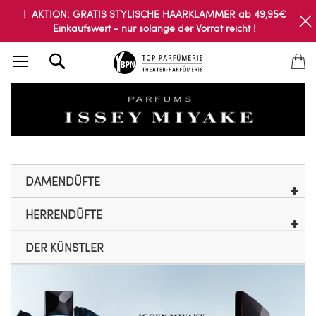
! AKTION: GRATIS STYLISCHE HAARKLAMMER ab 49,95€
Einkaufswert - nur solange der Vorrat reicht !
Search
DAMENDÜFTE
HERRENDÜFTE
DER KÜNSTLER