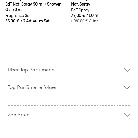
EdT Nat. Spray 50 ml + Shower
Nat. Spray
Gel 50 ml
EdT Spray
Fragrance Set
79,00 €
/ 50 ml
66,00 €
/ 2 Artikel im Set
1.580,00 €
/ Liter
Über Top Parfümerie
Über uns
Storefinder
Top Parfümerie folgen
Kontakt
Hilfe & FAQ
AGB
Zahlung & Versand
Zahlarten
Widerrufsrecht & Rückgabebedingungen
Datenschutz
Impressum
Barrierefreiheitserklärung