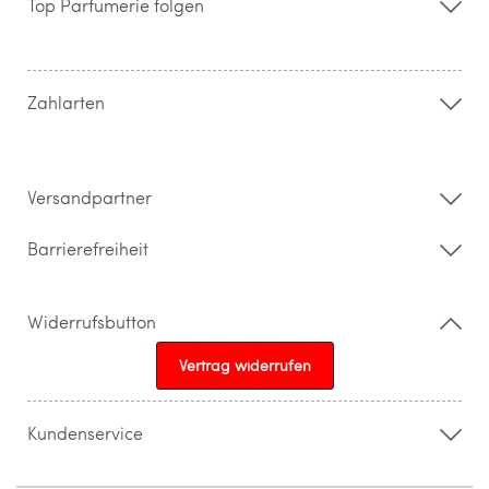
Top Parfümerie folgen
Kontakt
Hilfe & FAQ
AGB
Zahlung & Versand
Zahlarten
Widerrufsrecht & Rückgabebedingungen
Datenschutz
Impressum
Barrierefreiheitserklärung
Versandpartner
Barrierefreiheit
Widerrufsbutton
Vertrag widerrufen
Kundenservice
015205841603
info@topparfuemerie.de