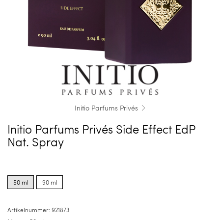
Initio Parfums Privés
Initio Parfums Privés Side Effect EdP
Nat. Spray
Product
Product
options
options
50 ml
90 ml
for
for
50
90
ml
ml
Artikelnummer:
921873