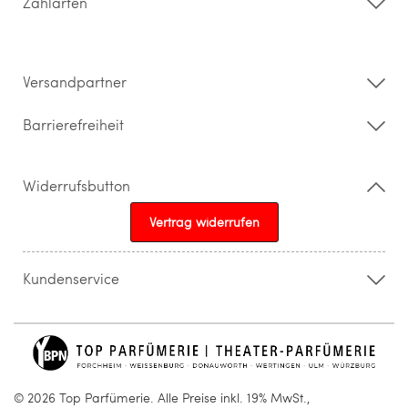
Zahlarten
Widerrufsrecht & Rückgabebedingungen
Datenschutz
Impressum
Barrierefreiheitserklärung
Versandpartner
Barrierefreiheit
Widerrufsbutton
Vertrag widerrufen
Kundenservice
015205841603
info@topparfuemerie.de
© 2026 Top Parfümerie. Alle Preise inkl. 19% MwSt.,