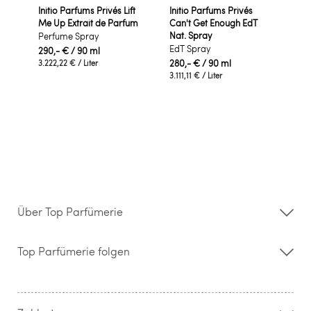
Initio Parfums Privés Lift
Initio Parfums Privés
Me Up Extrait de Parfum
Can't Get Enough EdT
Nat. Spray
Perfume Spray
EdT Spray
290,- €
/ 90 ml
280,- €
/ 90 ml
3.222,22 €
/ Liter
3.111,11 €
/ Liter
Über Top Parfümerie
Über uns
Storefinder
Top Parfümerie folgen
Kontakt
Hilfe & FAQ
AGB
Zahlung & Versand