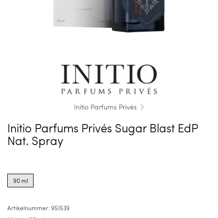
Initio Parfums Privés
Initio Parfums Privés Sugar Blast EdP
Nat. Spray
Product
options
90 ml
for
90
ml
Artikelnummer:
951539