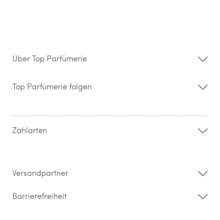
Über Top Parfümerie
Über uns
Storefinder
Top Parfümerie folgen
Kontakt
Hilfe & FAQ
AGB
Zahlung & Versand
Zahlarten
Widerrufsrecht & Rückgabebedingungen
Datenschutz
Impressum
Barrierefreiheitserklärung
Versandpartner
Barrierefreiheit