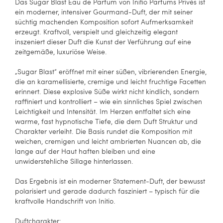
Das Sugar Blast Eau de Parfum von Initio Parfums Privés ist
ein moderner, intensiver Gourmand-Duft, der mit seiner
süchtig machenden Komposition sofort Aufmerksamkeit
erzeugt. Kraftvoll, verspielt und gleichzeitig elegant
inszeniert dieser Duft die Kunst der Verführung auf eine
zeitgemäße, luxuriöse Weise.
„Sugar Blast“ eröffnet mit einer süßen, vibrierenden Energie,
die an karamellisierte, cremige und leicht fruchtige Facetten
erinnert. Diese explosive Süße wirkt nicht kindlich, sondern
raffiniert und kontrolliert – wie ein sinnliches Spiel zwischen
Leichtigkeit und Intensität. Im Herzen entfaltet sich eine
warme, fast hypnotische Tiefe, die dem Duft Struktur und
Charakter verleiht. Die Basis rundet die Komposition mit
weichen, cremigen und leicht ambrierten Nuancen ab, die
lange auf der Haut haften bleiben und eine
unwiderstehliche Sillage hinterlassen.
Das Ergebnis ist ein moderner Statement-Duft, der bewusst
polarisiert und gerade dadurch fasziniert – typisch für die
kraftvolle Handschrift von Initio.
Duftcharakter: