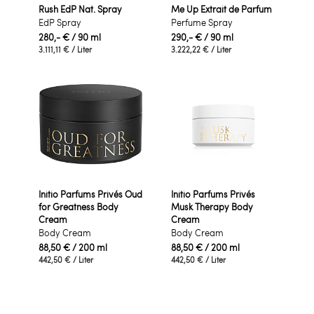
Rush EdP Nat. Spray
Me Up Extrait de Parfum
EdP Spray
Perfume Spray
280,- €
/ 90 ml
290,- €
/ 90 ml
3.111,11 €
/ Liter
3.222,22 €
/ Liter
Initio Parfums Privés Oud
Initio Parfums Privés
for Greatness Body
Musk Therapy Body
Cream
Cream
Body Cream
Body Cream
88,50 €
/ 200 ml
88,50 €
/ 200 ml
442,50 €
/ Liter
442,50 €
/ Liter