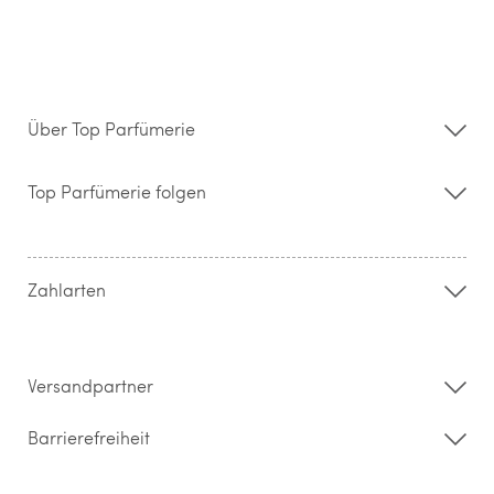
Über Top Parfümerie
Über uns
Storefinder
Top Parfümerie folgen
Kontakt
Hilfe & FAQ
AGB
Zahlung & Versand
Zahlarten
Widerrufsrecht & Rückgabebedingungen
Datenschutz
Impressum
Barrierefreiheitserklärung
Versandpartner
Barrierefreiheit