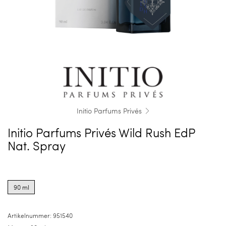
Initio Parfums Privés
Initio Parfums Privés Wild Rush EdP
Nat. Spray
Product
options
90 ml
for
90
ml
Artikelnummer:
951540