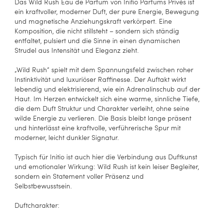
Das Wild Rush Eau de Parfum von Initio Parfums Privés ist
ein kraftvoller, moderner Duft, der pure Energie, Bewegung
und magnetische Anziehungskraft verkörpert. Eine
Komposition, die nicht stillsteht – sondern sich ständig
entfaltet, pulsiert und die Sinne in einen dynamischen
Strudel aus Intensität und Eleganz zieht.
„Wild Rush“ spielt mit dem Spannungsfeld zwischen roher
Instinktivität und luxuriöser Raffinesse. Der Auftakt wirkt
lebendig und elektrisierend, wie ein Adrenalinschub auf der
Haut. Im Herzen entwickelt sich eine warme, sinnliche Tiefe,
die dem Duft Struktur und Charakter verleiht, ohne seine
wilde Energie zu verlieren. Die Basis bleibt lange präsent
und hinterlässt eine kraftvolle, verführerische Spur mit
moderner, leicht dunkler Signatur.
Typisch für Initio ist auch hier die Verbindung aus Duftkunst
und emotionaler Wirkung: Wild Rush ist kein leiser Begleiter,
sondern ein Statement voller Präsenz und
Selbstbewusstsein.
Duftcharakter: