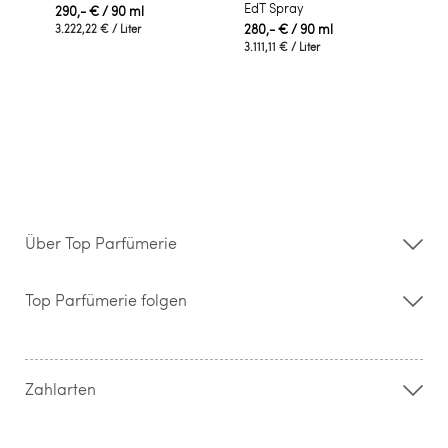
EdT Spray
290,- €
/ 90 ml
280,- €
/ 90 ml
3.222,22 €
/ Liter
3.111,11 €
/ Liter
Über Top Parfümerie
Über uns
Storefinder
Top Parfümerie folgen
Kontakt
Hilfe & FAQ
AGB
Zahlung & Versand
Zahlarten
Widerrufsrecht & Rückgabebedingungen
Datenschutz
Impressum