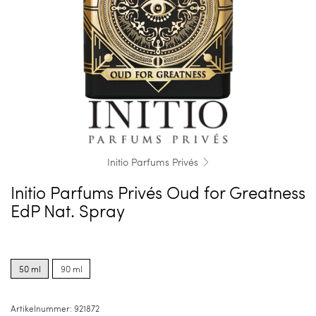
Initio Parfums Privés
Initio Parfums Privés Oud for Greatness
EdP Nat. Spray
Product
Product
options
options
50 ml
90 ml
for
for
50
90
ml
ml
Artikelnummer:
921872