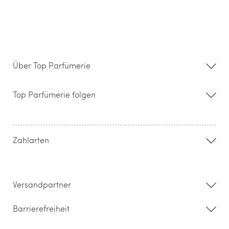
Über Top Parfümerie
Über uns
Storefinder
Top Parfümerie folgen
Kontakt
Hilfe & FAQ
AGB
Zahlung & Versand
Zahlarten
Widerrufsrecht & Rückgabebedingungen
Datenschutz
Impressum
Barrierefreiheitserklärung
Versandpartner
Barrierefreiheit