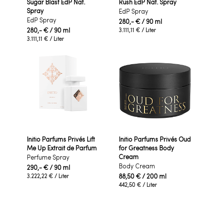
Sugar Blast EdP Nat.
Rush EdP Nat. Spray
Spray
EdP Spray
EdP Spray
280,- €
/ 90 ml
280,- €
/ 90 ml
3.111,11 €
/ Liter
3.111,11 €
/ Liter
Initio Parfums Privés Lift
Initio Parfums Privés Oud
Me Up Extrait de Parfum
for Greatness Body
Cream
Perfume Spray
Body Cream
290,- €
/ 90 ml
88,50 €
/ 200 ml
3.222,22 €
/ Liter
442,50 €
/ Liter