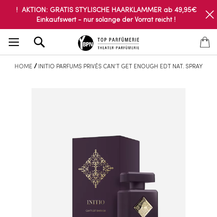
! AKTION: GRATIS STYLISCHE HAARKLAMMER ab 49,95€
Einkaufswert - nur solange der Vorrat reicht !
Search
HOME
INITIO PARFUMS PRIVÉS CAN'T GET ENOUGH EDT NAT. SPRAY