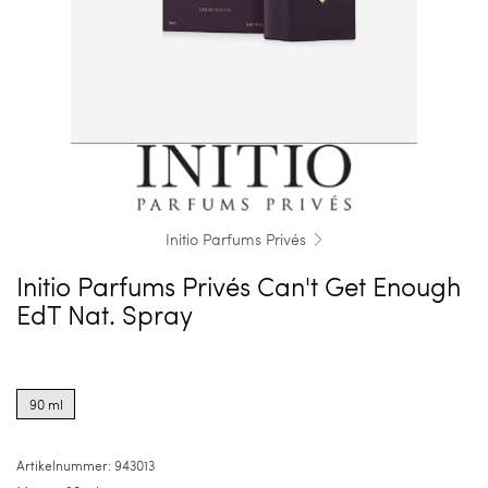
Initio Parfums Privés
Initio Parfums Privés Can't Get Enough
EdT Nat. Spray
Product
options
90 ml
for
90
ml
Artikelnummer:
943013