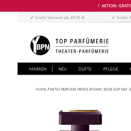
! AKTION: GRATIS
✔ Gratis Versand ab 49,95 €
✔ Gratis-
MARKEN
NEU
DÜFTE
PFLEGE
HOME
INITIO PARFUMS PRIVÉS ATOMIC ROSE EDP NAT. 