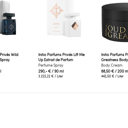
 Privés Wild
Initio Parfums Privés Lift Me
Initio Parfums P
 Spray
Up Extrait de Parfum
Greatness Bod
Perfume Spray
Body Cream
l
290,- €
/ 90 ml
88,50 €
/ 200 m
3.222,22 €
/ Liter
442,50 €
/ Liter