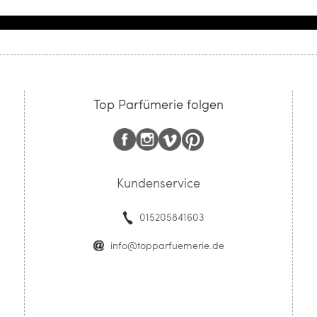
Top Parfümerie folgen
Kundenservice
015205841603
info@topparfuemerie.de