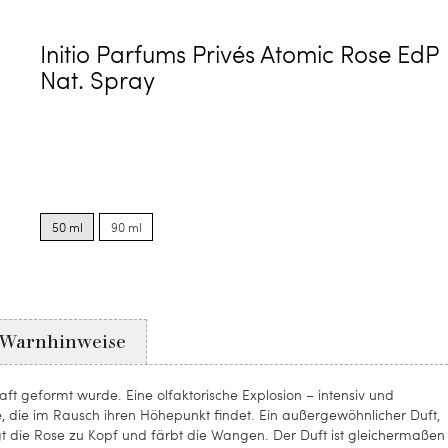
Initio Parfums Privés Atomic Rose EdP
Nat. Spray
Product
Product
options
options
50 ml
90 ml
for
for
50
90
ml
ml
Warnhinweise
ft geformt wurde. Eine olfaktorische Explosion – intensiv und
, die im Rausch ihren Höhepunkt findet. Ein außergewöhnlicher Duft,
gt die Rose zu Kopf und färbt die Wangen. Der Duft ist gleichermaßen