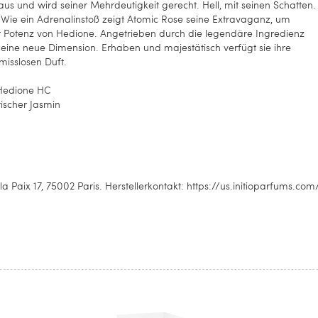
st aus und wird seiner Mehrdeutigkeit gerecht. Hell, mit seinen Schatten.
 Wie ein Adrenalinstoß zeigt Atomic Rose seine Extravaganz, um
er Potenz von Hedione. Angetrieben durch die legendäre Ingredienz
 eine neue Dimension. Erhaben und majestätisch verfügt sie ihre
isslosen Duft.
 Hedione HC
tischer Jasmin
aix 17, 75002 Paris. Herstellerkontakt: https://us.initioparfums.co