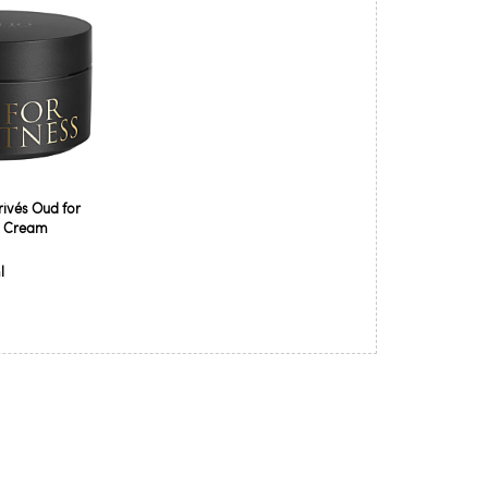
rivés Oud for
y Cream
l