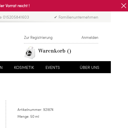
Vorrat reicht !
ne 015205841603
✔ Familienunternehmen
Zur Registrierung
Anmelden
Warenkorb
EN
KOSMETIK
EVENTS
ÜBER UNS
Artikelnummer:
921874
Menge:
50 ml