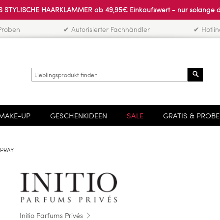
 STYLISCHE HAARKLAMMER ab 49,95€ Einkaufswert - nur solange der 
Proben
✔ Autorisierter Fachhändler
✔ Hotli
Search
MAKE-UP
GESCHENKIDEEN
SALE
GRATIS & PROB
SPRAY
Initio Parfums Privés