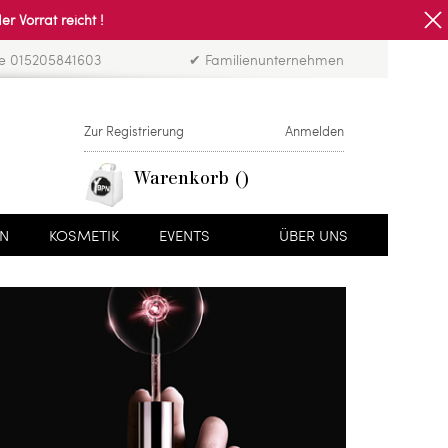
Vorrat reicht !
ne 015205841603
✔ Familienunternehmen
Zur Registrierung
Anmelden
Warenkorb
EN
KOSMETIK
EVENTS
ÜBER UNS