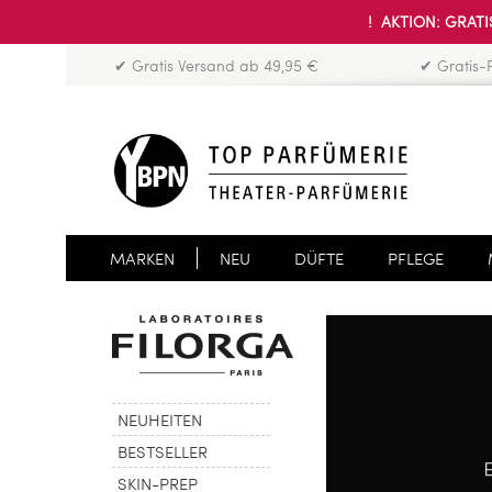
! AKTION: GRATIS
✔ Gratis Versand ab 49,95 €
✔ Gratis-
MARKEN
NEU
DÜFTE
PFLEGE
NEUHEITEN
BESTSELLER
SKIN-PREP