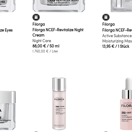
Filorga
Filorga
Filorga NCEF-Revitalize Night
ize Eyes
Filorga NCEF-Rev
Cream
Active Substance
Night Care
Moisturizing Mas
88,00 €
/ 50 ml
13,95 €
/ 1 Stück
1.760,00 €
/ Liter