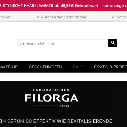
 STYLISCHE HAARKLAMMER ab 49,95€ Einkaufswert - nur solange der 
Proben
✔ Autorisierter Fachhändler
✔ Hotli
Search
MAKE-UP
GESCHENKIDEEN
SALE
GRATIS & PROB