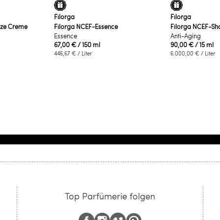
Filorga
Filorga
ize Creme
Filorga NCEF-Essence
Filorga NCEF-Sh
Essence
Anti-Aging
67,00 €
/ 150 ml
90,00 €
/ 15 ml
446,67 €
/ Liter
6.000,00 €
/ Liter
Top Parfümerie folgen