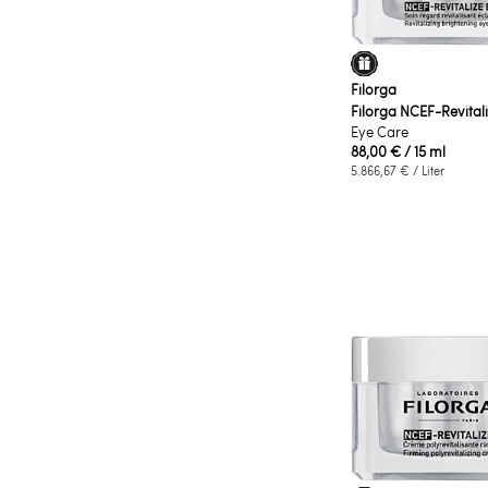
Filorga
Filorga NCEF-Revital
Eye Care
88,00 €
/ 15 ml
5.866,67 €
/ Liter