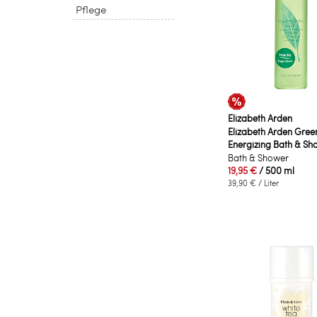
Pflege
Elizabeth Arden
Elizabeth Arden Gree
Energizing Bath & Sh
Bath & Shower
19,95 €
/ 500 ml
39,90 €
/ Liter