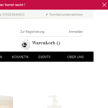
Vorrat reicht !
ne 015205841603
✔ Familienunternehmen
Zur Registrierung
Anmelden
Warenkorb
EN
KOSMETIK
EVENTS
ÜBER UNS