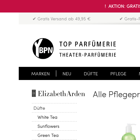
! AKTION: GRATIS
✔ Gratis Versand ab 49,95 €
✔ Gratis-
MARKEN
NEU
DÜFTE
PFLEGE
Alle Pflegep
Düfte
White Tea
Sunflowers
Green Tea