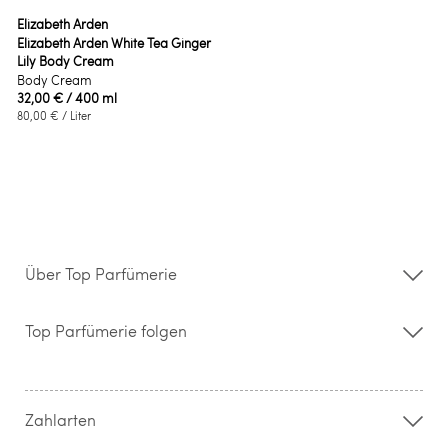
Elizabeth Arden
Elizabeth Arden White Tea Ginger
Lily Body Cream
Body Cream
32,00 €
/ 400 ml
80,00 €
/ Liter
Über Top Parfümerie
Über uns
Storefinder
Top Parfümerie folgen
Kontakt
Hilfe & FAQ
AGB
Zahlung & Versand
Zahlarten
Widerrufsrecht & Rückgabebedingungen
Datenschutz