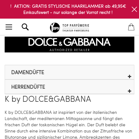
! AKTION: GRATIS STYLISCHE HAARKLAMMER ab 49,95€
Einkaufswert - nur solange der Vorrat reicht !
Search
DAMENDÜFTE
HERRENDÜFTE
K by DOLCE&GABBANA
K by DOLCE&GABBANA ist inspiriert von der italienischen
Landschaft, der mediterranen Mittagssonne und fängt den
frischen Duft der toskanischen Hügel ein. Der Duft belebt die
Sinne durch eine intensive Kombination aus der Zitrusfrische von
Blutorange und sizilianischer Limone, Ambreakzenten des