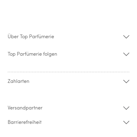
Über Top Parfümerie
Über uns
Storefinder
Top Parfümerie folgen
Kontakt
Hilfe & FAQ
AGB
Zahlung & Versand
Zahlarten
Widerrufsrecht & Rückgabebedingungen
Datenschutz
Impressum
Barrierefreiheitserklärung
Versandpartner
Barrierefreiheit