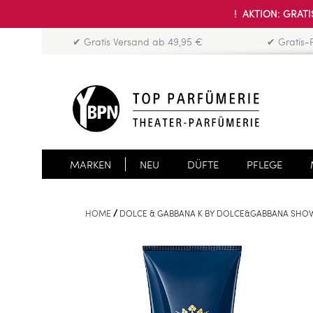
! AKTION: GRATIS
✔ Gratis Versand ab 49,95 €
✔ Gratis-
MARKEN
NEU
DÜFTE
PFLEGE
HOME
DOLCE & GABBANA K BY DOLCE&GABBANA SHO