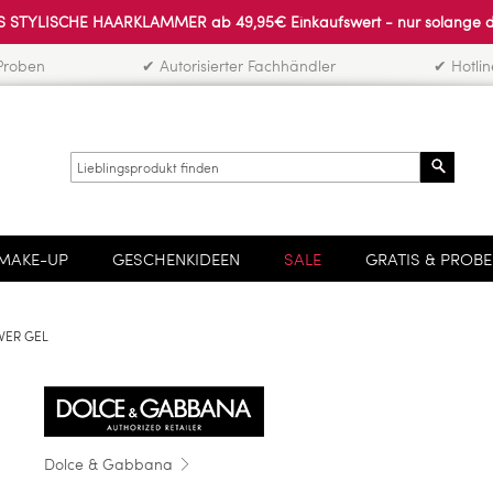
 STYLISCHE HAARKLAMMER ab 49,95€ Einkaufswert - nur solange der 
Proben
✔ Autorisierter Fachhändler
✔ Hotli
Search
MAKE-UP
GESCHENKIDEEN
SALE
GRATIS & PROB
WER GEL
Dolce & Gabbana