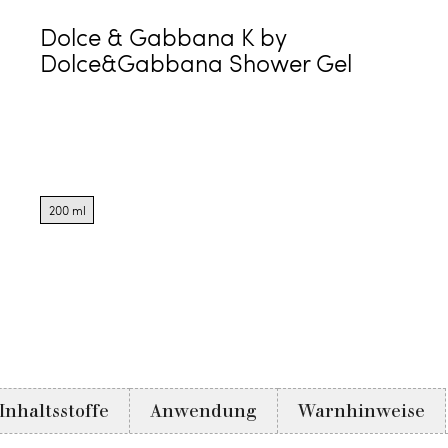
Dolce & Gabbana K by
Dolce&Gabbana Shower Gel
Product
options
200 ml
for
200
ml
Inhaltsstoffe
Anwendung
Warnhinweise