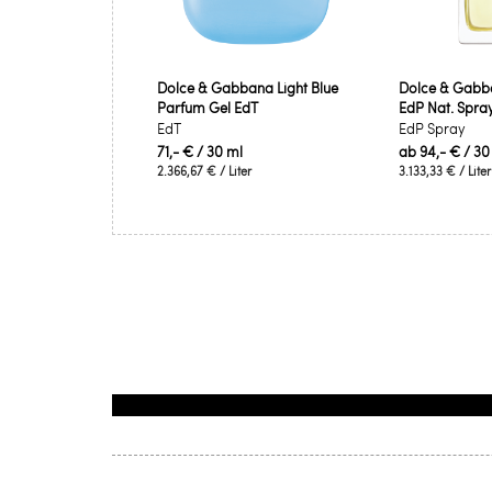
Dolce & Gabbana Light Blue
Dolce & Gabba
Parfum Gel EdT
EdP Nat. Spra
EdT
EdP Spray
71,- €
/ 30 ml
ab
94,- €
/ 30
2.366,67 €
/ Liter
3.133,33 €
/ Liter