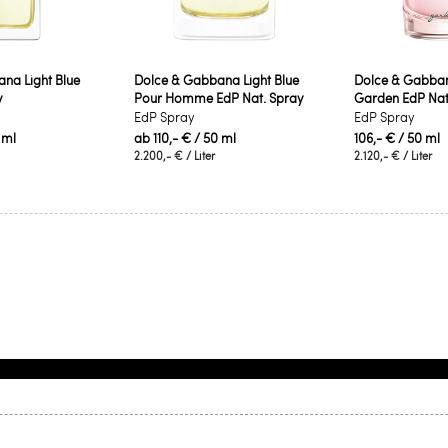
na Light Blue
Dolce & Gabbana Light Blue
Dolce & Gabba
y
Pour Homme EdP Nat. Spray
Garden EdP Nat
EdP Spray
EdP Spray
 ml
ab
110,- €
/ 50 ml
106,- €
/ 50 ml
2.200,- €
/ Liter
2.120,- €
/ Liter