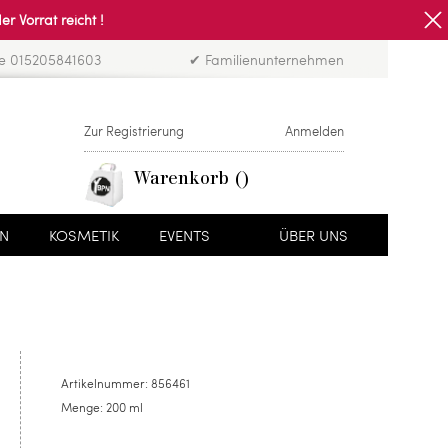
Vorrat reicht !
ne 015205841603
✔ Familienunternehmen
Zur Registrierung
Anmelden
Warenkorb
EN
KOSMETIK
EVENTS
ÜBER UNS
Artikelnummer:
856461
Menge:
200 ml