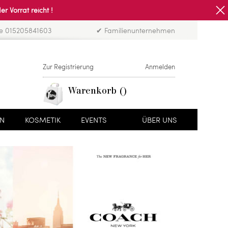
Vorrat reicht !
ne 015205841603
✔ Familienunternehmen
Zur Registrierung
Anmelden
Warenkorb
EN
KOSMETIK
EVENTS
ÜBER UNS