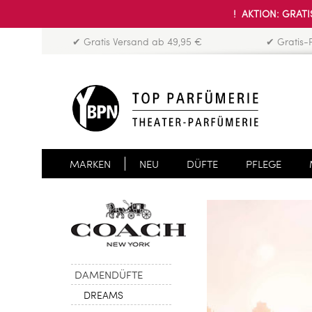
! AKTION: GRATIS
✔ Gratis Versand ab 49,95 €
✔ Gratis-
MARKEN
NEU
DÜFTE
PFLEGE
DAMENDÜFTE
DREAMS