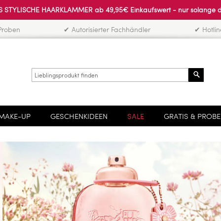
 STYLISCHE HAARKLAMMER ab 49,95€ Einkaufswert - nur solange der 
Proben
✔ Autorisierter Fachhändler
✔ Hotli
Search
MAKE-UP
GESCHENKIDEEN
SALE
GRATIS & PROB