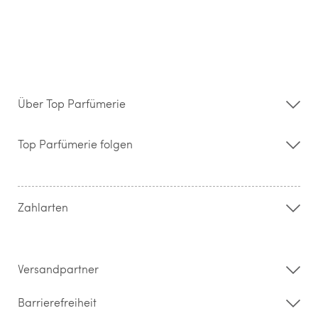
Über Top Parfümerie
Über uns
Storefinder
Top Parfümerie folgen
Kontakt
Hilfe & FAQ
AGB
Zahlung & Versand
Zahlarten
Widerrufsrecht & Rückgabebedingungen
Datenschutz
Impressum
Barrierefreiheitserklärung
Versandpartner
Barrierefreiheit