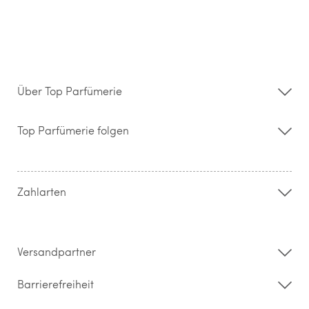
Über Top Parfümerie
Über uns
Storefinder
Top Parfümerie folgen
Kontakt
Hilfe & FAQ
AGB
Zahlung & Versand
Zahlarten
Widerrufsrecht & Rückgabebedingungen
Datenschutz
Impressum
Barrierefreiheitserklärung
Versandpartner
Barrierefreiheit