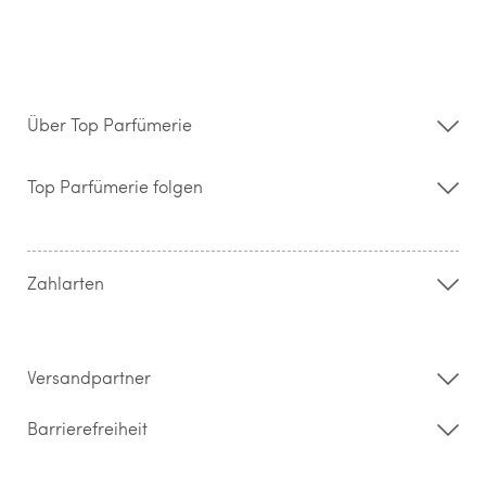
Über Top Parfümerie
Über uns
Storefinder
Top Parfümerie folgen
Kontakt
Hilfe & FAQ
AGB
Zahlung & Versand
Zahlarten
Widerrufsrecht & Rückgabebedingungen
Datenschutz
Impressum
Barrierefreiheitserklärung
Versandpartner
Barrierefreiheit