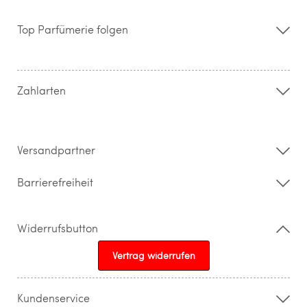
Über uns
Storefinder
Top Parfümerie folgen
Kontakt
Hilfe & FAQ
AGB
Zahlung & Versand
Zahlarten
Widerrufsrecht & Rückgabebedingungen
Datenschutz
Impressum
Barrierefreiheitserklärung
Versandpartner
Barrierefreiheit
Widerrufsbutton
Vertrag widerrufen
Kundenservice