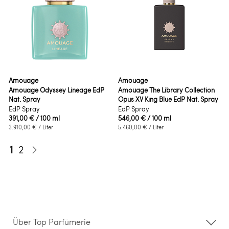
Amouage
Amouage
Amouage Odyssey Lineage EdP
Amouage The Library Collection
Nat. Spray
Opus XV King Blue EdP Nat. Spray
EdP Spray
EdP Spray
391,00 €
/ 100 ml
546,00 €
/ 100 ml
3.910,00 €
/ Liter
5.460,00 €
/ Liter
Seite
Sie lesen gerade die Seite
Seite
1
2
Seite
Weiter
Über Top Parfümerie