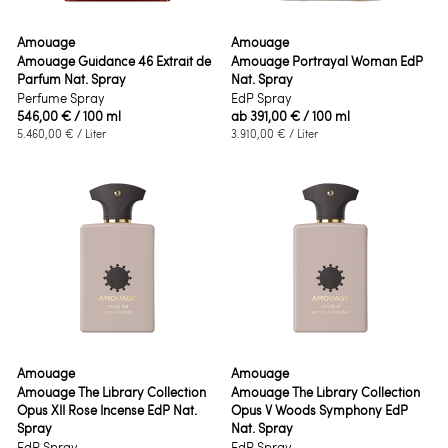
Amouage
Amouage
Amouage Guidance 46 Extrait de
Amouage Portrayal Woman EdP
Parfum Nat. Spray
Nat. Spray
Perfume Spray
EdP Spray
546,00 €
/ 100 ml
ab
391,00 €
/ 100 ml
5.460,00 €
/ Liter
3.910,00 €
/ Liter
Amouage
Amouage
Amouage The Library Collection
Amouage The Library Collection
Opus XII Rose Incense EdP Nat.
Opus V Woods Symphony EdP
Spray
Nat. Spray
EdP Spray
EdP Spray